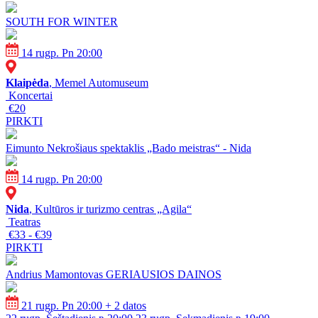
SOUTH FOR WINTER
14 rugp. Pn 20:00
Klaipėda
, Memel Automuseum
Koncertai
€20
PIRKTI
Eimunto Nekrošiaus spektaklis „Bado meistras“ - Nida
14 rugp. Pn 20:00
Nida
, Kultūros ir turizmo centras „Agila“
Teatras
€33 - €39
PIRKTI
Andrius Mamontovas GERIAUSIOS DAINOS
21 rugp. Pn 20:00
+ 2 datos