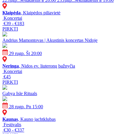
22.rugp..Šeštadienis в 20:00
23.rugp..Sekmadienis в 19:00
Klaipėda
, Klaipėdos piliavietė
Koncertai
€39 - €183
PIRKTI
Andrius Mamontovas | Akustinis koncertas Nidoje
29 rugp. Št 20:00
Neringa
, Nidos ev. liuteronų bažnyčia
Koncertai
€45
PIRKTI
Gabya Isle Rituals
28 rugp. Pn 15:00
Kaunas
, Kauno jachtklubas
Festivalis
€30 - €337