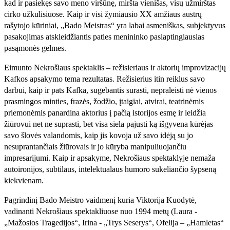
kad ir pasiekęs savo meno viršūnę, miršta vienišas, visų užmirštas
cirko užkulisiuose. Kaip ir visi žymiausio XX amžiaus austrų
rašytojo kūriniai, „Bado Meistras“ yra labai asmeniškas, subjektyvus
pasakojimas atskleidžiantis paties menininko paslaptingiausias
pasąmonės gelmes.
Eimunto Nekrošiaus spektaklis – režisieriaus ir aktorių improvizacijų
Kafkos apsakymo tema rezultatas. Režisierius itin reiklus savo
darbui, kaip ir pats Kafka, sugebantis surasti, nepraleisti nė vienos
prasmingos minties, frazės, žodžio, įtaigiai, atvirai, teatrinėmis
priemonėmis panardina aktorius į pačią istorijos esmę ir leidžia
žiūrovui net ne suprasti, bet visa siela pajusti ką išgyvena kūrėjas
savo šlovės valandomis, kaip jis kovoja už savo idėją su jo
nesuprantančiais žiūrovais ir jo kūryba manipuliuojančiu
impresarijumi. Kaip ir apsakyme, Nekrošiaus spektaklyje nemaža
autoironijos, subtilaus, intelektualaus humoro sukeliančio šypseną
kiekvienam.
Pagrindinį Bado Meistro vaidmenį kuria Viktorija Kuodytė,
vadinanti Nekrošiaus spektakliuose nuo 1994 metų (Laura -
„Mažosios Tragedijos“, Irina - „Trys Seserys“, Ofelija – „Hamletas“