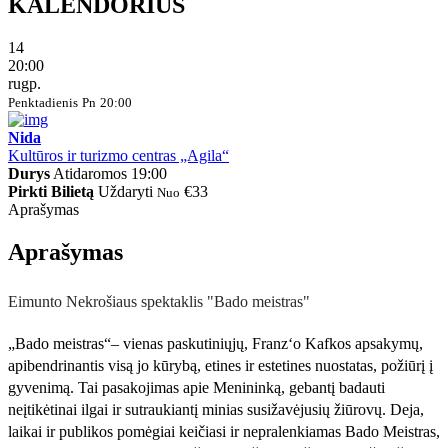
KALENDORIUS
14
20:00
rugp.
Penktadienis
Pn
20:00
Nida
Kultūros ir turizmo centras „Agila“
Durys
Atidaromos
19:00
Pirkti Bilietą
Uždaryti
€33
Nuo
Aprašymas
Aprašymas
Eimunto Nekrošiaus spektaklis "Bado meistras"
„Bado meistras“– vienas paskutiniųjų, Franz‘o Kafkos apsakymų,
apibendrinantis visą jo kūrybą, etines ir estetines nuostatas, požiūrį į
gyvenimą. Tai pasakojimas apie Menininką, gebantį badauti
neįtikėtinai ilgai ir sutraukiantį minias susižavėjusių žiūrovų. Deja,
laikai ir publikos pomėgiai keičiasi ir nepralenkiamas Bado Meistras,