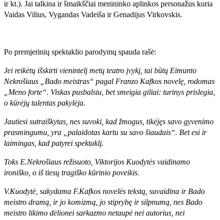
ir kt.). Jai talkina ir šmaikščiai menininko aplinkos personažus kuria
Vaidas Vilius, Vygandas Vadeiša ir Genadijus Virkovskis.
Po premjerinių spektaklio parodymų spauda rašė:
Jei reikėtų išskirti vienintelį metų teatro įvykį, tai būtų Eimunto
Nekrošiaus „Bado meistras“ pagal Franzo Kafkos novelę, rodomas
„Meno forte“. Viskas pusbalsiu, bet smeigia giliai: turinys prislegia,
o kūrėjų talentas pakylėja.
Jautiesi sutraiškytas, nes suvoki, kad žmogus, tikėjęs savo gyvenimo
prasmingumu, yra „palaidotas kartu su savo šiaudais“. Bet esi ir
laimingas, kad patyrei spektaklį.
Toks E.Nekrošiaus režisuoto, Viktorijos Kuodytės vaidinamo
ironiško, o iš tiesų tragiško kūrinio poveikis.
V.Kuodytė, sakydama F.Kafkos novelės tekstą, suvaidina ir Bado
meistro dramą, ir jo komizmą, jo stiprybę ir silpnumą, nes Bado
meistro likimo dėlionei sarkazmo netaupė nei autorius, nei