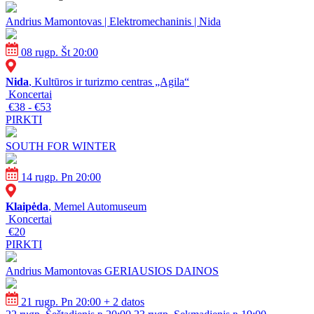
Andrius Mamontovas | Elektromechaninis | Nida
08 rugp. Št 20:00
Nida
, Kultūros ir turizmo centras „Agila“
Koncertai
€38 - €53
PIRKTI
SOUTH FOR WINTER
14 rugp. Pn 20:00
Klaipėda
, Memel Automuseum
Koncertai
€20
PIRKTI
Andrius Mamontovas GERIAUSIOS DAINOS
21 rugp. Pn 20:00
+ 2 datos