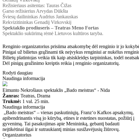
Režisieriaus
asitentas: Tauras Čižas
Garso režisierius Arvydas Dūkšta
Šviesų dailininkas Audrius Jankauskas
Rekvizitininkas Genadij Virkovskij
Spektaklio prodiuseris – Teatras Meno Fortas
Spektaklio sukūrimą rėmė Lietuvos kultūros taryba.
Renginio organizatorius prisiima atsakomybę dėl renginio ir jo kokybė
Pinigai už bilietus grąžinami tik neįvykus renginiui ar nukėlus renginio
Bilietų platintojas veikia tik kaip atsiskleidęs tarpininkas, todėl neats
Dėl pinigų gražinimo kreiptis reikia į renginio organizatorių.
Rodyti daugiau
Naudinga informacija
Eimunto Nekrošiaus spektaklis „Bado meistras“ - Nida
Žanras:
Teatras, Drama
Trukmė:
1 val. 25 min.
Naudinga informacija
„Bado meistras“ – vienas paskutiniųjų, Franz‘o Kafkos apsakymų,
apibendrinantis visą jo kūrybą, etines ir estetines nuostatas, požiūrį į
gyvenimą. Tai pasakojimas apie Menininką, gebantį badauti
neįtikėtinai ilgai ir sutraukiantį minias susižavėjusių žiūrovų.
Organizatorius