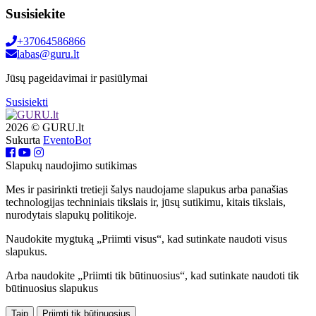
Susisiekite
+37064586866
labas@guru.lt
Jūsų pageidavimai ir pasiūlymai
Susisiekti
2026 © GURU.lt
Sukurta
EventoBot
Slapukų naudojimo sutikimas
Mes ir pasirinkti tretieji šalys naudojame slapukus arba panašias
technologijas techniniais tikslais ir, jūsų sutikimu, kitais tikslais,
nurodytais slapukų politikoje.
Naudokite mygtuką „Priimti visus“, kad sutinkate naudoti visus
slapukus.
Arba naudokite „Priimti tik būtinuosius“, kad sutinkate naudoti tik
būtinuosius slapukus
Taip
Priimti tik būtinuosius