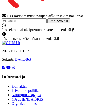
Užsisakykite mūsų naujienlaiškį ir sekite naujienas
UŽSISAKYTI
Jūs sėkmingai užsiprenumeravote naujienlaiškį!
Jūs jau užsisakėte mūsų naujienlaiškį!
2026 © GURU.lt
Sukurta
EventoBot
Informacija
Kontaktai
Privatumo politika
Naudojimo sąlygos
NAUJIENLAIŠKIS
Organizatoriams