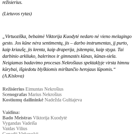
režisierius.
(Lietuvos rytas)
„Virtuoziška, bebaimė Viktorija Kuodytė nedaro nė vieno melagingo
gesto. Jos kūne nėra sentimentų, jis – darbo instrumentas, jį purto,
kaip kriaušę, jis krenta, kaip draperija, įsitempia, kaip styga. Tai
darbinio arkliuko, balerinos ir gimnastės kūnas, kūnas-siela.
Neigiamas badavimo procesas Nekrošiaus spektaklyje virsta himnu
kūrybai, išgiedotu blyškiomis mirštančio herojaus lūpomis.“
(A.Kislova)
Režisierius
Eimuntas Nekrošius
Scenografas
Marius Nekrošius
Kostiumų dailininkė
Nadežda Gultiajeva
Vaidina:
Bado
Meistras
Viktorija
Kuodytė
Vygandas Vadeiša
Vaidas Vilius
Genadij Virkovskij