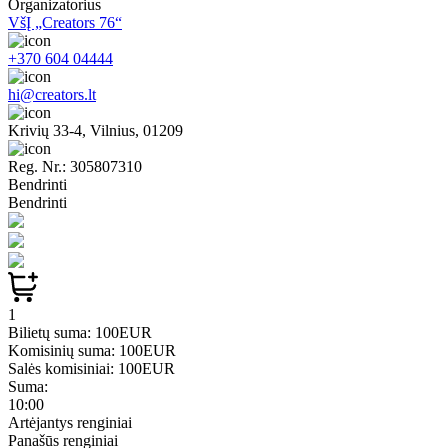
Organizatorius
VšĮ „Creators 76“
+370 604 04444
hi@creators.lt
Krivių 33-4, Vilnius, 01209
Reg. Nr.: 305807310
Bendrinti
Bendrinti
1
Bilietų suma:
100EUR
Komisinių suma:
100EUR
Salės komisiniai:
100EUR
Suma:
10:00
Artėjantys renginiai
Panašūs renginiai