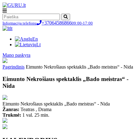
+37064586866
Informacija telefonu
09:00-17:00
lt
En
Lt
Мano paskyra
Pagrindinis
Eimunto Nekrošiaus spektaklis „Bado meistras“ - Nida
Eimunto Nekrošiaus spektaklis „Bado meistras“ -
Nida
Eimunto Nekrošiaus spektaklis „Bado meistras“ - Nida
Žanras:
Teatras , Drama
Trukmė:
1 val. 25 min.