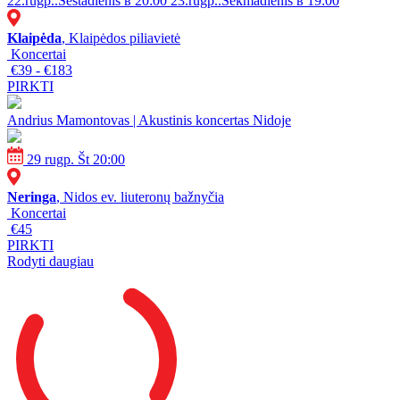
22.rugp..Šeštadienis в 20:00
23.rugp..Sekmadienis в 19:00
Klaipėda
, Klaipėdos piliavietė
Koncertai
€39 - €183
PIRKTI
Andrius Mamontovas | Akustinis koncertas Nidoje
29 rugp. Št 20:00
Neringa
, Nidos ev. liuteronų bažnyčia
Koncertai
€45
PIRKTI
Rodyti daugiau